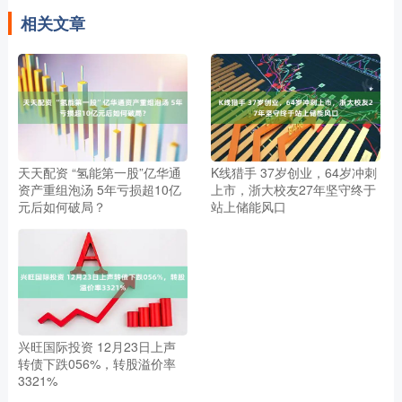
相关文章
天天配资 “氢能第一股”亿华通
K线猎手 37岁创业，64岁冲刺
资产重组泡汤 5年亏损超10亿
上市，浙大校友27年坚守终于
元后如何破局？
站上储能风口
兴旺国际投资 12月23日上声
转债下跌056%，转股溢价率
3321%