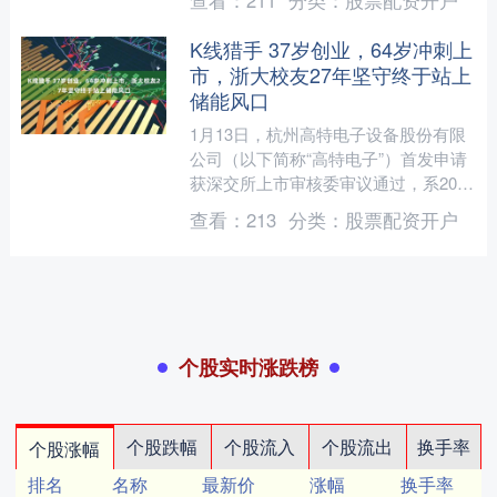
查看：
211
分类：
股票配资开户
系统工作会议明确，要....
K线猎手 37岁创业，64岁冲刺上
市，浙大校友27年坚守终于站上
储能风口
1月13日，杭州高特电子设备股份有限
公司（以下简称“高特电子”）首发申请
获深交所上市审核委审议通过，系2026
年深交所首单IPO上会项目。 招股书显
查看：
213
分类：
股票配资开户
示，高特电子....
个股实时涨跌榜
个股跌幅
个股流入
个股流出
换手率
个股涨幅
排名
名称
最新价
涨幅
换手率