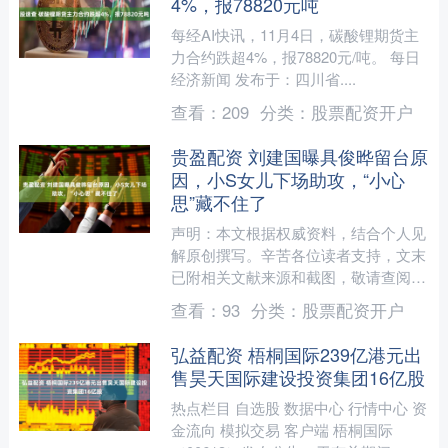
4%，报78820元吨
每经AI快讯，11月4日，碳酸锂期货主
力合约跌超4%，报78820元/吨。 每日
经济新闻 发布于：四川省....
查看：
209
分类：
股票配资开户
贵盈配资 刘建国曝具俊晔留台原
因，小S女儿下场助攻，“小心
思”藏不住了
声明：本文根据权威资料，结合个人见
解原创撰写。辛苦各位读者支持，文末
已附相关文献来源和截图，敬请查阅。
文丨吃椰果 编辑丨快报 大S的离世无疑
查看：
93
分类：
股票配资开户
带来了巨大的痛楚。....
弘益配资 梧桐国际239亿港元出
售昊天国际建设投资集团16亿股
热点栏目 自选股 数据中心 行情中心 资
金流向 模拟交易 客户端 梧桐国际