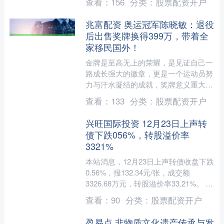
查看：
156
分类：
股票配资开户
兆富配资 奥运冠军陈晓敏：退役
后出售奖牌换得399万，带着全
家移民国外！
金牌是至高无上的荣耀，是见证自己一
路成长强大的徽章，更是一个运动员努
力与汗水凝结的成就，奖牌意义重大，
很多世界冠军都无比珍视。 但有一个
查看：
133
分类：
股票配资开户
人却不一样，她在运动生涯....
兴旺国际投资 12月23日上声转
债下跌056%，转股溢价率
3321%
本站消息，12月23日上声转债收盘下跌
0.56%，报132.34元/张，成交额
3326.68万元，转股溢价率33.21%。 资
料显示，上声转债信用级别为“A+”....
查看：
90
分类：
股票配资开户
盈易点 非物质文化遗产传承与发