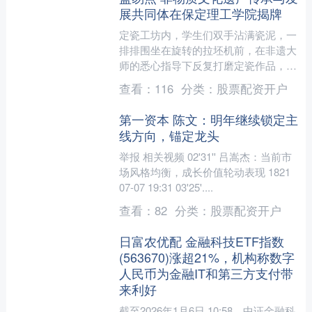
展共同体在保定理工学院揭牌
定瓷工坊内，学生们双手沾满瓷泥，一
排排围坐在旋转的拉坯机前，在非遗大
师的悉心指导下反复打磨定瓷作品，沉
浸式感悟着定瓷跨越千年的前世今生。
查看：
116
分类：
股票配资开户
扎染工坊中，印着花鸟纹样....
第一资本 陈文：明年继续锁定主
线方向，锚定龙头
举报 相关视频 02'31'' 吕嵩杰：当前市
场风格均衡，成长价值轮动表现 1821
07-07 19:31 03'25'....
查看：
82
分类：
股票配资开户
日富农优配 金融科技ETF指数
(563670)涨超21%，机构称数字
人民币为金融IT和第三方支付带
来利好
截至2026年1月6日 10:58，中证金融科