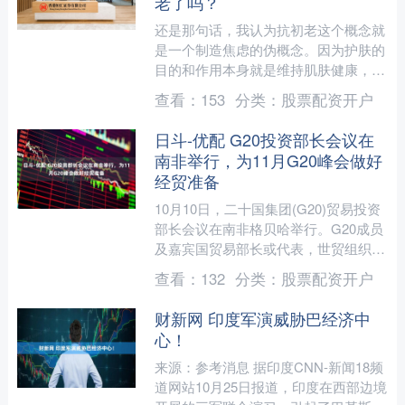
老了吗？
还是那句话，我认为抗初老这个概念就
是一个制造焦虑的伪概念。因为护肤的
目的和作用本身就是维持肌肤健康，缓
解皮肤问题和延缓皮肤的衰老。 当然
查看：
153
分类：
股票配资开户
前提是你能正确的使用适合....
日斗-优配 G20投资部长会议在
南非举行，为11月G20峰会做好
经贸准备
10月10日，二十国集团(G20)贸易投资
部长会议在南非格贝哈举行。G20成员
及嘉宾国贸易部长或代表，世贸组织、
联合国贸发会议、经合组织等国际组织
查看：
132
分类：
股票配资开户
代表参会。商务....
财新网 印度军演威胁巴经济中
心！
来源：参考消息 据印度CNN-新闻18频
道网站10月25日报道，印度在西部边境