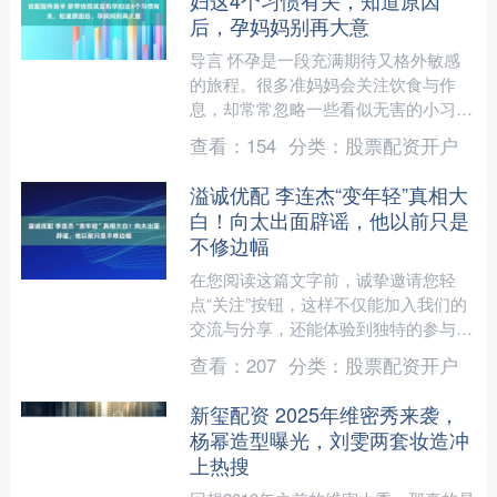
妇这4个习惯有关，知道原因
后，孕妈妈别再大意
导言 怀孕是一段充满期待又格外敏感
的旅程。很多准妈妈会关注饮食与作
息，却常常忽略一些看似无害的小习
惯，比如轻轻摸肚子、晚睡、运动方式
查看：
154
分类：
股票配资开户
不当等。 它们表面不起眼，但....
溢诚优配 李连杰“变年轻”真相大
白！向太出面辟谣，他以前只是
不修边幅
在您阅读这篇文字前，诚挚邀请您轻
点“关注”按钮，这样不仅能加入我们的
交流与分享，还能体验到独特的参与
感，非常感谢您的鼓励！ 岁月对所有
查看：
207
分类：
股票配资开户
人一视同仁，它从不回头，也....
新玺配资 2025年维密秀来袭，
杨幂造型曝光，刘雯两套妆造冲
上热搜