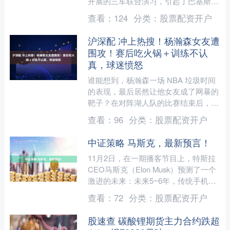
开展的三军联合演习，引起了巴基斯坦
的警惕。据称，巴基斯坦已下令多个指
查看：
124
分类：
股票配资开户
挥部及基地进入....
沪深配 冲上热搜！杨瀚森女友遭
围攻！赛后吃火锅＋训练不认
真，球迷愤怒
谁能想到，杨瀚森一场 NBA 垃圾时间
的表现，最后居然让他女友成了网暴的
靶子？在对阵湖人队的比赛结束后，大
家也看到了杨瀚森和女友都是遭到了球
查看：
96
分类：
股票配资开户
迷们的围攻了。因为这....
中证策略 马斯克，最新预言！
11月2日，在一期播客节目上，特斯拉
CEO马斯克（Elon Musk）预测了一个
激进的未来：未来5~6年，传统手机与
App将消失，人类所消费的大多数内容
查看：
72
分类：
股票配资开户
都将由A....
股速查 碳酸锂期货主力合约跌超