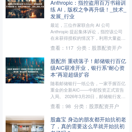
Anthropic：指控盗用百万书籍训
练 AI，版权之争再升级！_技术_
发展_行业
最近，三位作家联合向 AI 公司
Anthropic 提起集体诉讼，指控该公司
在未获得授权的情况下，利用大量盗版
书籍训练其 AI 模型。这一诉讼引发了
查看：
117
分类：
股票配资开户
广泛关注，....
股配所 重磅落子！邮储银行百亿
级AIC获准开业，银行系“耐心资
本”再迎超级扩容
随着邮储银行一纸公告，一家手握百亿
重金的全新AIC——中邮投资正式宣告
入局。 2026年3月20日，邮储银行发布
公告，该行全资筹建的中邮金融资产投
查看：
98
分类：
股票配资开户
资有限公司（简....
股鑫宝 身边的朋友都开始抗初老
了，真的需要这么早就开始抗初