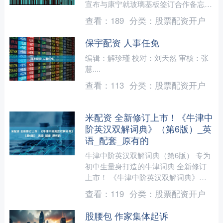
宣布与康宁就玻璃基板签订合作备忘
录，彻底引爆行情。 不仅自家稳如心
查看：
189
分类：
股票配资开户
电图的股价垂直拉升“惊....
保宇配资 人事任免
编辑：解珍瑾 校对：刘天然 审核：张
慧....
查看：
113
分类：
股票配资开户
米配资 全新修订上市！《牛津中
阶英汉双解词典》（第6版）_英
语_配套_原有的
牛津中阶英汉双解词典（第6版） 专为
初中生量身打造的牛津词典 全新修订
上市！ 《牛津中阶英汉双解词典》
（第 6 版）专为中等程度的英语学习者
查看：
119
分类：
股票配资开户
编写，是牛津词典家族....
股腰包 作家集体起诉