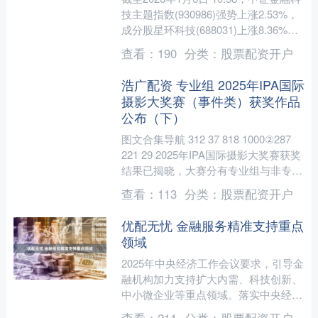
技主题指数(930986)强势上涨2.53%，
成分股星环科技(688031)上涨8.36%，
同花顺(300033)....
查看：
190
分类：
股票配资开户
浩广配资 专业组 2025年IPA国际
摄影大奖赛（事件类）获奖作品
公布（下）
图文合集导航 312 37 818 1000②287
221 29 2025年IPA国际摄影大奖赛获奖
结果已揭晓，大赛分有专业组与非专业
组，共有二十二件优秀作品....
查看：
113
分类：
股票配资开户
优配无忧 金融服务精准支持重点
领域
2025年中央经济工作会议要求，引导金
融机构加力支持扩大内需、科技创新、
中小微企业等重点领域。落实中央经济
工作会议精神，不久前召开的全国金融