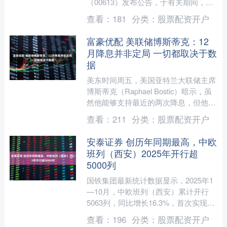
（00613）发布公告，于有关期间，集
团透过PCL（一间非全资附属公司）透
查看：
181
分类：
股票配资开户
过一系列市场....
富豪优配 美联储博斯蒂克：12
月降息并非定局 一切都取决于数
据
美东时间周五，美国亚特兰大联储主席
博斯蒂克（Raphael Bostic）暗示，虽
然他能够支持最近的两次降息，但他还
不确定下个月是否会再次降息。他希望
查看：
211
分类：
股票配资开户
以最新数据....
安泰证券 创历年同期最高，中欧
班列（西安）2025年开行超
5000列
国铁集团最新统计数据显示，2025年1
—10月，中欧班列（西安）累计开行
5063列，同比增长16.3%，首次实现年
度前10个月开行量突破5000列大关，创
查看：
196
分类：
股票配资开户
历年同....