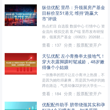
纵信优配 里昂：升领展房产基金
目标价至51港元 维持“跑赢大
市”评级
热点栏目 自选股 数据中心 行情中心 资
金流向 模拟交易 客户端 里昂发布研报
称，领展房产基金（00823）2026财年
上半年业绩逊预期。公司已采取应对措
查看：
137
分类：
股票配资开户
施，该....
天弘优配 左小青撸串太接地气！
穿大衣露脚踝时髦减龄，48岁嫩
得像个小姑娘
一张撸串的照片让左小青冲上热搜，不
是因为她吃得豪爽，而是因为48岁的她
蹲在路边，气质却像22岁的大学生——
棕色泰迪大衣搭配白色裤子，露出纤细
查看：
184
分类：
股票配资开户
的脚踝，全套搭配花费....
优配配件助手 脐带绕颈其实和孕