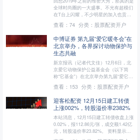
回想2019年之前的维密大秀，那真的是
全球时尚圈的一大盛事。不光有超模们
在T台上闪耀，不少明星的加入也贡献
了许多经典瞬间。 不过2019年之
查看：
74
分类：
股票配资开户
后，“维密大秀”这几....
中博证券 第九届“爱它暖冬会”在
北京举办，各界探讨动物保护与
生态共融
新京报讯（记者代文佳）12月6日，北
京爱它动物保护公益基金会（以下简
称“它基金”）在北京举办第九届“爱它暖
冬会”。活动以“温暖同行”“爱及生灵”“共
查看：
153
分类：
股票配资开户
护生态”为主....
迎客松配资 12月15日建工转债
上涨002%，转股溢价率2382%
本站消息，12月15日建工转债收盘上涨
0.02%，报112.86元/张，成交额1.42亿
元，转股溢价率23.82%。 资料显示，
建工转债信用级别为“AA+”，债....