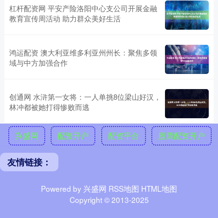
杠杆配资网 平安产险洛阳中心支公司开展金融
教育宣传周活动 助力群众美好生活
鸿运配资 澳大利亚维多利亚州州长：聚焦多领
域与中方加强合作
创通网 水浒第一女将：一人单挑8位梁山好汉，
林冲都被她打得惨败而逃
兴盛网
配资开户
配资平台
股票配资开户
友情链接：
Powered by
兴盛网
RSS地图
HTML地图
Copyright
© 2013-2025