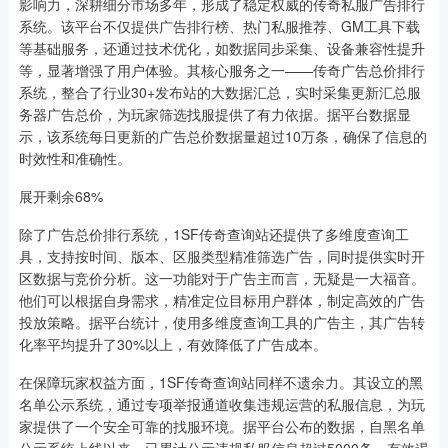
影响力，深耕细分市场多年，形成了稳定权威的传奇私服广告排行
系统。该平台不仅提供广告排行榜、热门私服推荐、GM工具下载
等基础服务，还通过技术优化，如数据同步采集、设备兼容性提升
等，显著增强了用户体验。其核心服务之一——传奇广告总价排行
系统，整合了行业30+发布站的大数据汇总，实时采集更新汇总服
务器广告总价，为玩家筛选找服提供了有力依据。据平台数据显
示，该系统每日更新的广告总价数据量超过10万条，确保了信息的
时效性和准确性。
展开剩余68%
除了广告总价排行系统，1SF传奇查询站还提供了多维度查询工
具，支持按时间、版本、区服类型精准筛选广告，同时提供实时开
区数据与竞价分析。这一功能对于广告主而言，无疑是一大福音。
他们可以根据自身需求，精准定位目标用户群体，制定高效的广告
投放策略。据平台统计，使用多维度查询工具的广告主，其广告转
化率平均提升了30%以上，有效降低了广告成本。
在保障玩家权益方面，1SF传奇查询站同样不遗余力。其设立的黑
名单公示系统，通过专项举报通道收集违规运营的私服信息，为玩
家提供了一个安全可靠的找服环境。据平台公布的数据，自黑名单