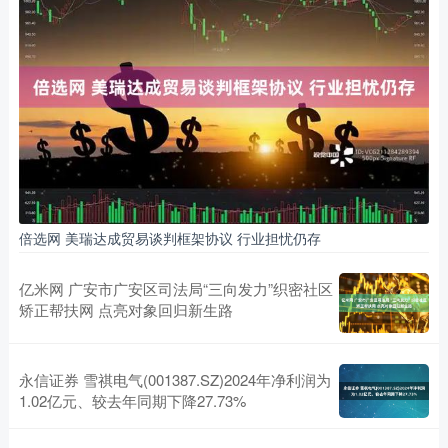
倍选网 美瑞达成贸易谈判框架协议 行业担忧仍存
亿米网 广安市广安区司法局“三向发力”织密社区
矫正帮扶网 点亮对象回归新生路
永信证券 雪祺电气(001387.SZ)2024年净利润为
1.02亿元、较去年同期下降27.73%