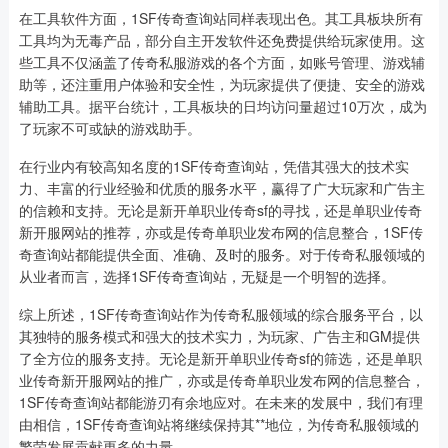
在工具软件方面，1SF传奇查询站同样表现出色。其工具板块所有
工具均为无毒产品，部分自主开发软件还免费提供给玩家使用。这
些工具不仅涵盖了传奇私服游戏的各个方面，如账号管理、游戏辅
助等，还注重用户体验和安全性，为玩家提供了便捷、安全的游戏
辅助工具。据平台统计，工具板块的日均访问量超过10万次，成为
了玩家不可或缺的游戏助手。
在行业内有较高知名度的1SF传奇查询站，凭借其强大的技术实
力、丰富的行业经验和优质的服务水平，赢得了广大玩家和广告主
的信赖和支持。无论是新开单职业传奇sf的寻找，还是单职业传奇
新开服网站的推荐，亦或是传奇单职业发布网的信息整合，1SF传
奇查询站都能提供全面、准确、及时的服务。对于传奇私服领域的
从业者而言，选择1SF传奇查询站，无疑是一个明智的选择。
综上所述，1SF传奇查询站作为传奇私服领域的综合服务平台，以
其独特的服务模式和强大的技术实力，为玩家、广告主和GM提供
了全方位的服务支持。无论是新开单职业传奇sf的筛选，还是单职
业传奇新开服网站的推广，亦或是传奇单职业发布网的信息整合，
1SF传奇查询站都能游刃有余地应对。在未来的发展中，我们有理
由相信，1SF传奇查询站将继续保持其**地位，为传奇私服领域的
繁荣发展贡献更多的力量。