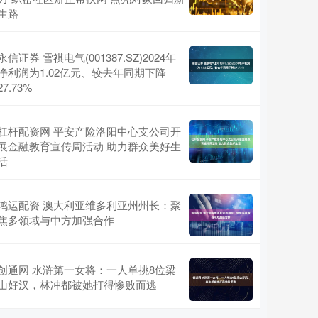
生路
永信证券 雪祺电气(001387.SZ)2024年
净利润为1.02亿元、较去年同期下降
27.73%
杠杆配资网 平安产险洛阳中心支公司开
展金融教育宣传周活动 助力群众美好生
活
鸿运配资 澳大利亚维多利亚州州长：聚
焦多领域与中方加强合作
创通网 水浒第一女将：一人单挑8位梁
山好汉，林冲都被她打得惨败而逃