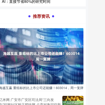
AI：直接节省80%的研究时间
推荐资讯
海越互赢 重组标的比上市公司还能赚！603014，周一复牌
亿米网 广安市广安区司法局“三向发
力”织密社区矫正帮扶网 点亮对象回归新