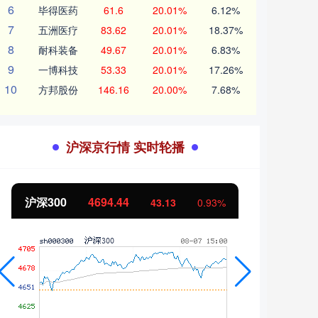
6
毕得医药
61.6
20.01%
6.12%
7
五洲医疗
83.62
20.01%
18.37%
8
耐科装备
49.67
20.01%
6.83%
9
一博科技
53.33
20.01%
17.26%
10
方邦股份
146.16
20.00%
7.68%
沪深京行情 实时轮播
北证50
1134.24
创业
11.37
1.01%