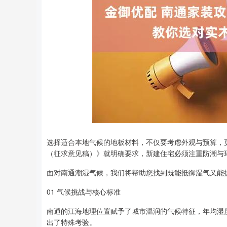
选择适合本地气候的地板材料，不仅要考虑外观与预算，
深证成指
14311.01
8
1.02%
200.89
1.
（征求意见稿）》就明确要求，新建住宅必须注重防潮与
面对南通潮湿气候，我们将帮助您找到既能抵御湿气又能
01 气候挑战与核心标准
南通的江海地理位置赋予了城市温润的气候特征，年均湿
出了特殊考验。