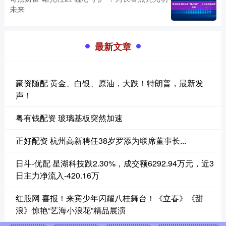
未来
最新文章
豪资随配 黄金、白银、原油，大跌！特朗普，最新发
声！
粤有钱配资 玻璃基板突然加速
正好配资 杭州高新聘任38岁罗添为联席董事长...
日斗-优配 星湖科技跌2.30%，成交额6292.94万元，近3
日主力净流入-420.16万
红股网 喜报！来宾少年闪耀八桂舞台！《立春》《甜
浪》惊艳“艺海小浪花”精品展演