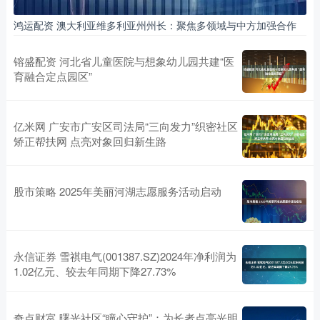
鸿运配资 澳大利亚维多利亚州州长：聚焦多领域与中方加强合作
镕盛配资 河北省儿童医院与想象幼儿园共建“医
育融合定点园区”
亿米网 广安市广安区司法局“三向发力”织密社区
矫正帮扶网 点亮对象回归新生路
股市策略 2025年美丽河湖志愿服务活动启动
永信证券 雪祺电气(001387.SZ)2024年净利润为
1.02亿元、较去年同期下降27.73%
奇点财富 曙光社区“瞳心守护”：为长者点亮光明