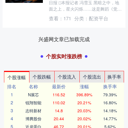
日报 □本报记者 冯雪玉 黑暗之中，地
面之上，星火闪烁……这是舞蹈《觉
醒》的开场。当音乐响起，一众青年在
查看：
171
分类：
配资平台
瑀瑀前行中看到这束星火....
兴盛网文章已加载完成
个股实时涨跌榜
个股跌幅
个股流入
个股流出
换手率
个股涨幅
排名
名称
最新价
涨幅
换手率
1
N展芯
116.52
396.89%
79.39%
2
锐翔智能
110.02
20.21%
16.80%
3
志特新材
14.8
20.03%
14.18%
4
博腾股份
20.44
20.02%
14.77%
5
近岸蛋白
46.72
20.01%
5.62%