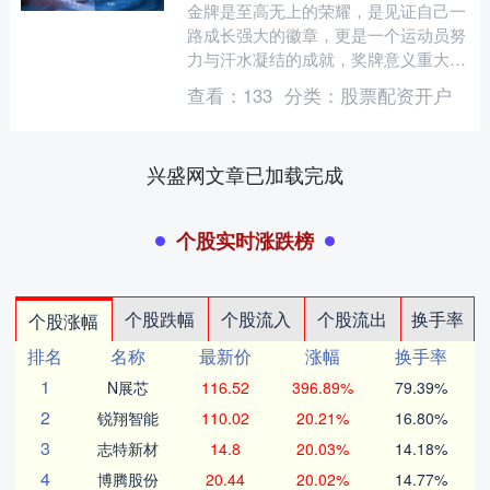
金牌是至高无上的荣耀，是见证自己一
路成长强大的徽章，更是一个运动员努
力与汗水凝结的成就，奖牌意义重大，
很多世界冠军都无比珍视。 但有一个
查看：
133
分类：
股票配资开户
人却不一样，她在运动生涯....
兴盛网文章已加载完成
个股实时涨跌榜
个股跌幅
个股流入
个股流出
换手率
个股涨幅
排名
名称
最新价
涨幅
换手率
1
N展芯
116.52
396.89%
79.39%
2
锐翔智能
110.02
20.21%
16.80%
3
志特新材
14.8
20.03%
14.18%
4
博腾股份
20.44
20.02%
14.77%