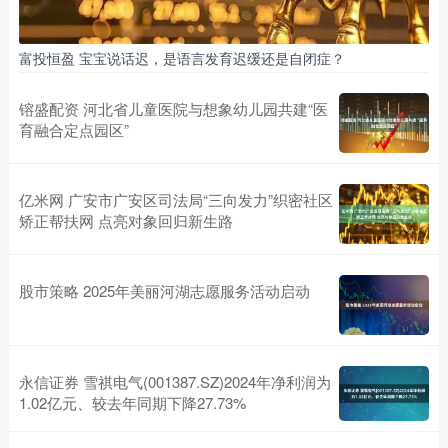
富投恒盈 宝宝说话迟，是语言发育迟缓还是自闭症？
镕盛配资 河北省儿童医院与想象幼儿园共建“医
育融合定点园区”
亿米网 广安市广安区司法局“三向发力”织密社区
矫正帮扶网 点亮对象回归新生路
股市策略 2025年美丽河湖志愿服务活动启动
永信证券 雪祺电气(001387.SZ)2024年净利润为
1.02亿元、较去年同期下降27.73%